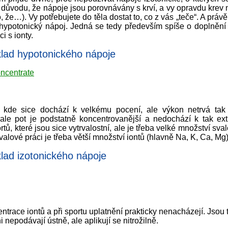
o důvodu, že nápoje jsou porovnávány s krví, a vy opravdu krev 
, že…). Vy potřebujete do těla dostat to, co z vás „teče“. A prá
hypotonický nápoj. Jedná se tedy především spíše o doplnění t
i s ionty.
ad hypotonického nápoje
ncentrate
, kde sice dochází k velkému pocení, ale výkon netrvá tak
 ale pot je podstatně koncentrovanější a nedochází k tak ex
tů, které jsou sice vytrvalostní, ale je třeba velké množství sval
svalové práci je třeba větší množství iontů (hlavně Na, K, Ca, Mg)
d izotonického nápoje
trace iontů a při sportu uplatnění prakticky nenacházejí. Jsou 
 nepodávají ústně, ale aplikují se nitrožilně.