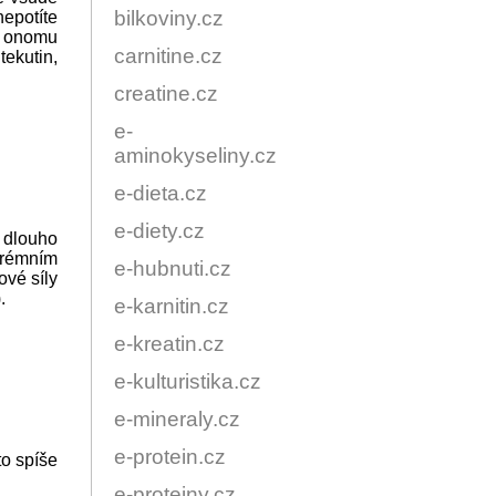
bilkoviny.cz
nepotíte
vě onomu
carnitine.cz
ekutin,
creatine.cz
e-
aminokyseliny.cz
e-dieta.cz
e-diety.cz
 dlouho
trémním
e-hubnuti.cz
ové síly
.
e-karnitin.cz
e-kreatin.cz
e-kulturistika.cz
e-mineraly.cz
e-protein.cz
to spíše
e-proteiny.cz