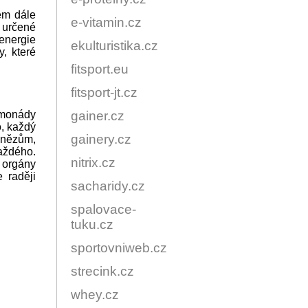
ěm dále
e-vitamin.cz
 určené
 energie
ekulturistika.cz
, které
fitsport.eu
fitsport-jt.cz
limonády
gainer.cz
o, každý
gainery.cz
enězům,
aždého.
nitrix.cz
 orgány
 raději
sacharidy.cz
spalovace-
tuku.cz
sportovniweb.cz
strecink.cz
whey.cz