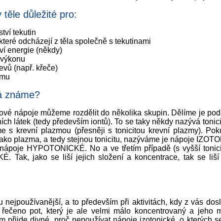
ěle důležité pro:
ví tekutin
které odcházejí z těla společně s tekutinami
í energie (někdy)
 výkonu
evů (např. křeče)
smu
á známe?
tové nápoje můžeme rozdělit do několika skupin. Dělíme je pod
ích látek (tedy především iontů). To se taky někdy nazývá tonici
 s krevní plazmou (přesněji s tonicitou krevní plazmy). Pok
jako plazma, a tedy stejnou tonicitu, nazýváme je nápoje IZO
jim nápoje HYPOTONICKÉ. No a ve třetím případě (s vyšší tonic
ak, jako se liší jejich složení a koncentrace, tak se liší i
nejpoužívanější, a to především při aktivitách, kdy z vás dosl
i řečeno pot, který je ale velmi málo koncentrovaný a jeho m
 přijde divné, proč nepoužívat nápoje izotonické, o kterých 