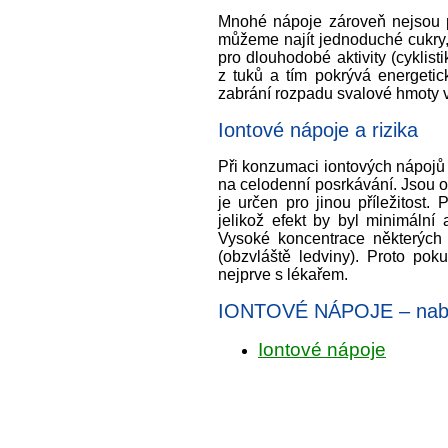
Mnohé nápoje zároveň nejsou po
můžeme najít jednoduché cukry,
pro dlouhodobé aktivity (cyklis
z tuků a tím pokrývá energetic
zabrání rozpadu svalové hmoty 
Iontové nápoje a rizika
Při konzumaci iontových nápojů 
na celodenní posrkávání. Jsou opr
je určen pro jinou příležitos
jelikož efekt by byl minimální
Vysoké koncentrace některých 
(obzvláště ledviny). Proto pok
nejprve s lékařem.
IONTOVÉ NÁPOJE – nabí
Iontové nápoje