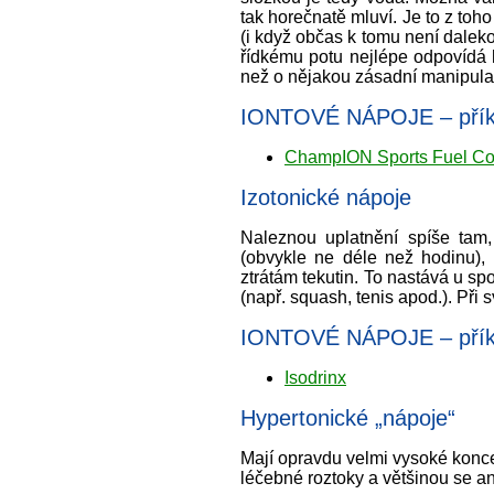
tak horečnatě mluví. Je to z toh
(i když občas k tomu není daleko
řídkému potu nejlépe odpovídá 
než o nějakou zásadní manipulac
IONTOVÉ NÁPOJE – příkl
ChampION Sports Fuel Co
Izotonické nápoje
Naleznou uplatnění spíše tam
(obvykle ne déle než hodinu),
ztrátám tekutin. To nastává u spor
(např. squash, tenis apod.). Při 
IONTOVÉ NÁPOJE – příkla
Isodrinx
Hypertonické „nápoje“
Mají opravdu velmi vysoké koncen
léčebné roztoky a většinou se ani