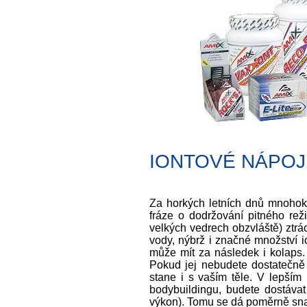
Isotonic drink 1000g
Ganic
anan
756 Kč
detail
IONTOVÉ NÁPOJE -
Za horkých letních dnů mnohokr
fráze o dodržování pitného re
velkých vedrech obzvláště) ztrá
vody, nýbrž i značné množství 
může mít za následek i kolaps. 
Pokud jej nebudete dostatečně 
stane i s vaším těle. V lepším
bodybuildingu, budete dostávat 
výkon). Tomu se dá poměrně snad