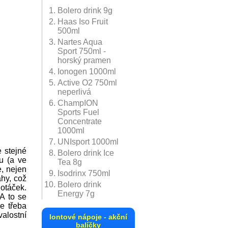
Bolero drink 9g
Haas Iso Fruit
500ml
Nartes Aqua
ell
Carne Iont 1000ml
Sport 750ml -
ANT
horský pramen
č
273 Kč
Ionogen 1000ml
Active O2 750ml
detail
neperlivá
ChampION
Sports Fuel
Concentrate
1000ml
UNIsport 1000ml
 stejné
Bolero drink Ice
u (a ve
Tea 8g
e, nejen
Isodrinx 750ml
hy, což
Bolero drink
 otáček.
Energy 7g
A to se
e třeba
valostní