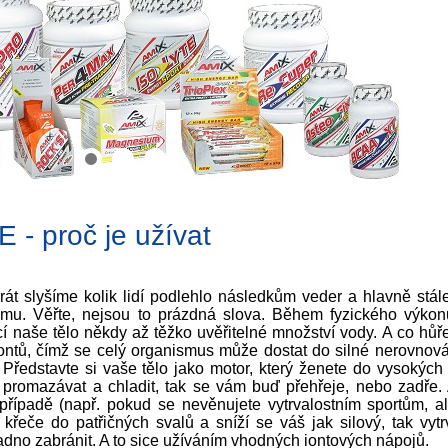
 Vitamin voda
Isostar Power Tabs
Vitamin W
as/kiwi 500ml
10 tablet
ANTIOXID
500ml
42 Kč
147 Kč
47 K
detail
detail
detail
 proč je užívat
át slyšíme kolik lidí podlehlo následkům veder a hlavně stále
žimu. Věřte, nejsou to prázdná slova. Během fyzického výkon
cí naše tělo někdy až těžko uvěřitelné množství vody. A co hůř
iontů, čímž se celý organismus může dostat do silné nerovnová
Představte si vaše tělo jako motor, který ženete do vysokých
promazávat a chladit, tak se vám buď přehřeje, nebo zadře. 
 případě (např. pokud se nevěnujete vytrvalostním sportům, al
křeče do patřičných svalů a sníží se váš jak silový, tak vytr
no zabránit. A to sice užíváním vhodných iontových nápojů.