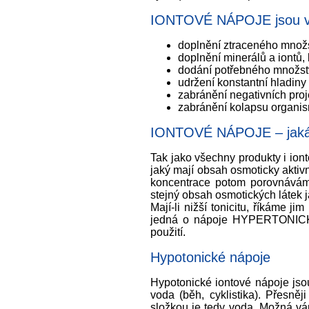
IONTOVÉ NÁPOJE jsou v t
doplnění ztraceného množst
doplnění minerálů a iontů, 
dodání potřebného množstv
udržení konstantní hladiny
zabránění negativních proj
zabránění kolapsu organi
IONTOVÉ NÁPOJE – jak
Tak jako všechny produkty i ion
jaký mají obsah osmoticky aktivn
koncentrace potom porovnáváme
stejný obsah osmotických látek 
Mají-li nižší tonicitu, říkáme 
jedná o nápoje HYPERTONICKÉ. T
použití.
Hypotonické nápoje
Hypotonické iontové nápoje jsou 
voda (běh, cyklistika). Přesněj
složkou je tedy voda. Možná vám