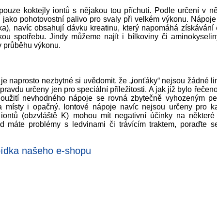
uze koktejly iontů s nějakou tou příchutí. Podle určení v n
 jako pohotovostní palivo pro svaly při velkém výkonu. Nápoje
tika), navíc obsahují dávku kreatinu, který napomáhá získávání
kou spotřebu. Jindy můžeme najít i bílkoviny či aminokyseliny
v průběhu výkonu.
je naprosto nezbytné si uvědomit, že „ionťáky“ nejsou žádné 
avdu určeny jen pro speciální příležitosti. A jak již bylo řečen
t. Použití nevhodného nápoje se rovná zbytečně vyhozeným p
 a místy i opačný. Iontové nápoje navíc nejsou určeny pro k
iontů (obzvláště K) mohou mít negativní účinky na některé
ud máte problémy s ledvinami či trávícím traktem, poraďte se
dka našeho e-shopu