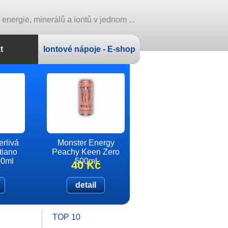
nergie, minerálů a iontů v jednom ...
t
Iontové nápoje - E-shop
 1000g
rlivá
24x Lemonsoda
Monster Energy
tiano
Peachy Keen Zero
italská limonáda
00ml
500ml
330ml
č
č
699 Kč
40 Kč
detail
detail
TOP 10