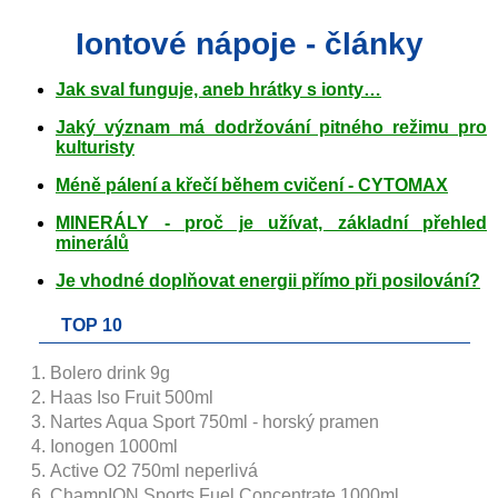
Iontové nápoje - články
Jak sval funguje, aneb hrátky s
ionty
…
Jaký význam má dodržování pitného režimu pro
kulturisty
Méně pálení a křečí během cvičení - CYTOMAX
MINERÁLY - proč je užívat, základní přehled
minerálů
Je vhodné doplňovat energii přímo při posilování?
TOP 10
Bolero drink 9g
Haas Iso Fruit 500ml
Nartes Aqua Sport 750ml - horský pramen
Ionogen 1000ml
Active O2 750ml neperlivá
ChampION Sports Fuel Concentrate 1000ml