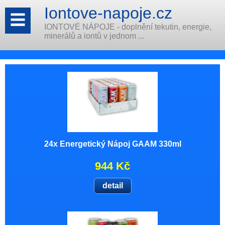
Iontove-napoje.cz
IONTOVÉ NÁPOJE - doplnění tekutin, energie,
minerálů a iontů v jednom ...
24x Energetický Nápoj GAAM 330ml
944 Kč
detail