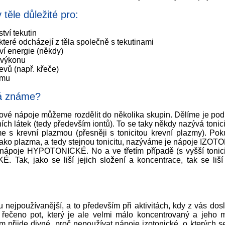
ěle důležité pro:
ví tekutin
které odcházejí z těla společně s tekutinami
í energie (někdy)
 výkonu
evů (např. křeče)
smu
á známe?
tové nápoje můžeme rozdělit do několika skupin. Dělíme je pod
ích látek (tedy především iontů). To se taky někdy nazývá tonici
 s krevní plazmou (přesněji s tonicitou krevní plazmy). Pok
jako plazma, a tedy stejnou tonicitu, nazýváme je nápoje IZO
jim nápoje HYPOTONICKÉ. No a ve třetím případě (s vyšší tonic
ak, jako se liší jejich složení a koncentrace, tak se liší i
nejpoužívanější, a to především při aktivitách, kdy z vás dosl
i řečeno pot, který je ale velmi málo koncentrovaný a jeho m
 přijde divné, proč nepoužívat nápoje izotonické, o kterých 