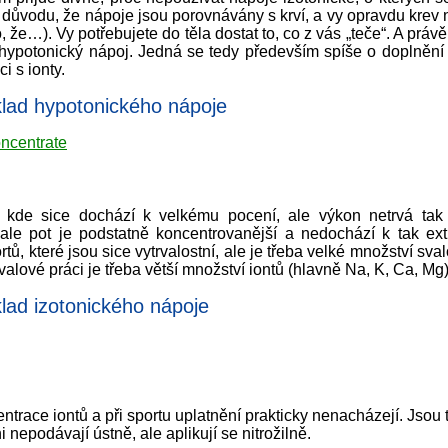
o důvodu, že nápoje jsou porovnávány s krví, a vy opravdu krev 
, že…). Vy potřebujete do těla dostat to, co z vás „teče“. A prá
hypotonický nápoj. Jedná se tedy především spíše o doplnění t
i s ionty.
ad hypotonického nápoje
ncentrate
, kde sice dochází k velkému pocení, ale výkon netrvá tak
 ale pot je podstatně koncentrovanější a nedochází k tak ex
tů, které jsou sice vytrvalostní, ale je třeba velké množství sval
svalové práci je třeba větší množství iontů (hlavně Na, K, Ca, Mg)
d izotonického nápoje
trace iontů a při sportu uplatnění prakticky nenacházejí. Jsou 
 nepodávají ústně, ale aplikují se nitrožilně.