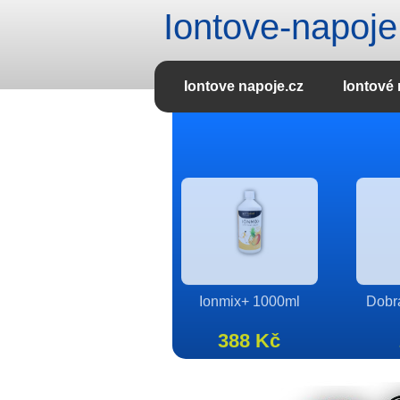
Iontove-napoje
Iontove napoje.cz
Iontové 
24x Haas Iso Fruit
Isosta
500ml
859 Kč
detail