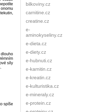
bilkoviny.cz
nepotíte
vě onomu
carnitine.cz
ekutin,
creatine.cz
e-
aminokyseliny.cz
e-dieta.cz
e-diety.cz
 dlouho
trémním
e-hubnuti.cz
ové síly
.
e-karnitin.cz
e-kreatin.cz
e-kulturistika.cz
e-mineraly.cz
e-protein.cz
to spíše
e-proteiny.cz