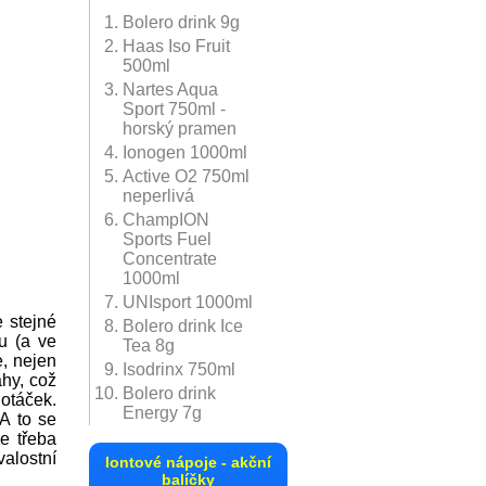
Bolero drink 9g
Haas Iso Fruit
k 45g
10x Wax Iont
500ml
Professional Loader
Nartes Aqua
On the
Natural Energy Drink
50g - AKCE
č
209 Kč
Sport 750ml -
STRONG 330ml
horský pramen
č
58 Kč
detail
Ionogen 1000ml
Active O2 750ml
detail
neperlivá
ChampION
Sports Fuel
Concentrate
1000ml
UNIsport 1000ml
 stejné
Bolero drink Ice
u (a ve
Tea 8g
e, nejen
Isodrinx 750ml
hy, což
Bolero drink
 otáček.
Energy 7g
A to se
e třeba
valostní