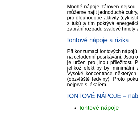
Mnohé nápoje zároveň nejsou po
můžeme najít jednoduché cukry,
pro dlouhodobé aktivity (cyklis
z tuků a tím pokrývá energetic
zabrání rozpadu svalové hmoty 
Iontové nápoje a rizika
Při konzumaci iontových nápojů 
na celodenní posrkávání. Jsou opr
je určen pro jinou příležitos
jelikož efekt by byl minimální
Vysoké koncentrace některých 
(obzvláště ledviny). Proto pok
nejprve s lékařem.
IONTOVÉ NÁPOJE – nabí
Iontové nápoje