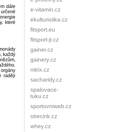
ěm dále
e-vitamin.cz
 určené
 energie
ekulturistika.cz
, které
fitsport.eu
fitsport-jt.cz
limonády
gainer.cz
o, každý
gainery.cz
enězům,
aždého.
nitrix.cz
 orgány
 raději
sacharidy.cz
spalovace-
tuku.cz
sportovniweb.cz
strecink.cz
whey.cz