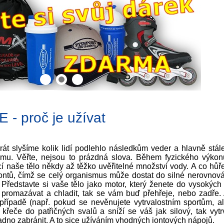
á voda 500ml
Isotonic drink 1000g
Sports Drin
ower energy +
ChampION Sports
Turbo Drink 
25 Kč
756 Kč
28 K
trolyty 960g
Fuel Concentrate
Go 42g
1000ml
437 Kč
289 Kč
60 K
detail
detail
detail
detail
detail
detail
 proč je užívat
át slyšíme kolik lidí podlehlo následkům veder a hlavně stále
žimu. Věřte, nejsou to prázdná slova. Během fyzického výkon
cí naše tělo někdy až těžko uvěřitelné množství vody. A co hůř
iontů, čímž se celý organismus může dostat do silné nerovnová
Představte si vaše tělo jako motor, který ženete do vysokých
promazávat a chladit, tak se vám buď přehřeje, nebo zadře. 
 případě (např. pokud se nevěnujete vytrvalostním sportům, al
křeče do patřičných svalů a sníží se váš jak silový, tak vytr
no zabránit. A to sice užíváním vhodných iontových nápojů.