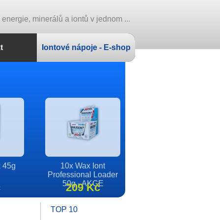
nergie, minerálů a iontů v jednom ...
t
Iontové nápoje - E-shop
eshing
Energy Drink
0g
Caffeine Hit 47g
č
28 Kč
detail
TOP 10