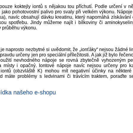
uze koktejly iontů s nějakou tou příchutí. Podle určení v n
 jako pohotovostní palivo pro svaly při velkém výkonu. Nápoje
tika), navíc obsahují dávku kreatinu, který napomáhá získávání
kou spotřebu. Jindy můžeme najít i bílkoviny či aminokyseliny
v průběhu výkonu.
je naprosto nezbytné si uvědomit, že „ionťáky“ nejsou žádné 
avdu určeny jen pro speciální příležitosti. A jak již bylo řečen
t. Použití nevhodného nápoje se rovná zbytečně vyhozeným p
 a místy i opačný. Iontové nápoje navíc nejsou určeny pro k
iontů (obzvláště K) mohou mít negativní účinky na některé
ud máte problémy s ledvinami či trávícím traktem, poraďte se
dka našeho e-shopu