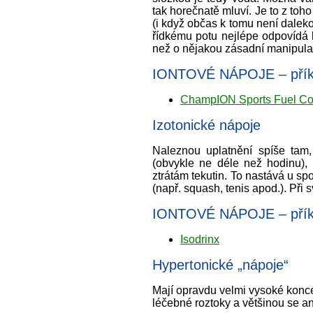
tak horečnatě mluví. Je to z toh
(i když občas k tomu není daleko
řídkému potu nejlépe odpovídá 
než o nějakou zásadní manipulac
IONTOVÉ NÁPOJE – příkl
ChampION Sports Fuel Co
Izotonické nápoje
Naleznou uplatnění spíše tam
(obvykle ne déle než hodinu),
ztrátám tekutin. To nastává u spor
(např. squash, tenis apod.). Při 
IONTOVÉ NÁPOJE – příkla
Isodrinx
Hypertonické „nápoje“
Mají opravdu velmi vysoké koncen
léčebné roztoky a většinou se ani