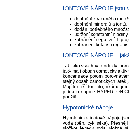
IONTOVÉ NÁPOJE jsou v t
doplnění ztraceného množst
doplnění minerálů a iontů, 
dodání potřebného množstv
udržení konstantní hladiny
zabránění negativních proj
zabránění kolapsu organi
IONTOVÉ NÁPOJE – jak
Tak jako všechny produkty i ion
jaký mají obsah osmoticky aktivn
koncentrace potom porovnáváme
stejný obsah osmotických látek 
Mají-li nižší tonicitu, říkáme 
jedná o nápoje HYPERTONICKÉ. T
použití.
Hypotonické nápoje
Hypotonické iontové nápoje jsou 
voda (běh, cyklistika). Přesněj
složkou je tedy voda. Možná vám