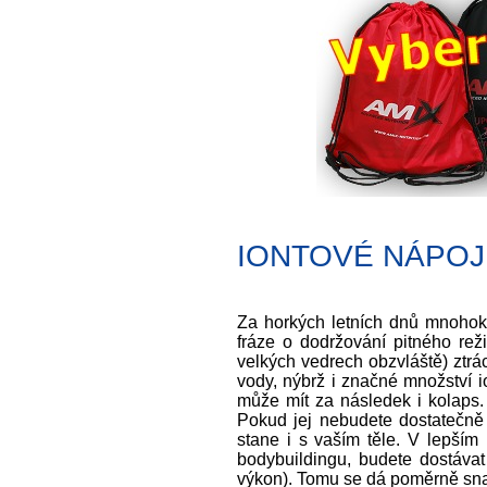
Ionmix+ 1000ml
Dobr
4x Red Bull 250 ml
Iso p
388 Kč
elek
126 Kč
detail
detail
IONTOVÉ NÁPOJE -
Za horkých letních dnů mnohokr
fráze o dodržování pitného re
velkých vedrech obzvláště) ztrá
vody, nýbrž i značné množství 
může mít za následek i kolaps. 
Pokud jej nebudete dostatečně 
stane i s vaším těle. V lepším
bodybuildingu, budete dostávat 
výkon). Tomu se dá poměrně snad