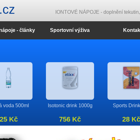
.cz
IONTOVÉ NÁPOJE - doplnění tekutin, e
nápoje - články
Sportovní výživa
Kontak
r long + 3 570g
IsoLyte 510g
Premiant refr
drink 70
368 Kč
204 Kč
416 K
detail
detail
detail